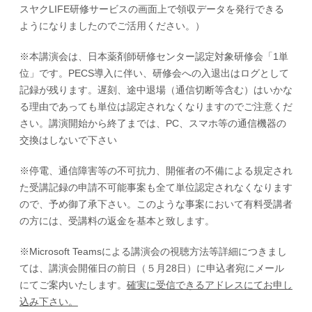
スヤクLIFE研修サービスの画面上で領収データを発行できる
ようになりましたのでご活用ください。）
※本講演会は、日本薬剤師研修センター認定対象研修会「1単
位」です。PECS導入に伴い、研修会への入退出はログとして
記録が残ります。遅刻、途中退場（通信切断等含む）はいかな
る理由であっても単位は認定されなくなりますのでご注意くだ
さい。講演開始から終了までは、PC、スマホ等の通信機器の
交換はしないで下さい
※停電、通信障害等の不可抗力、開催者の不備による規定され
た受講記録の申請不可能事案も全て単位認定されなくなります
ので、予め御了承下さい。このような事案において有料受講者
の方には、受講料の返金を基本と致します。
※Microsoft Teamsによる講演会の視聴方法等詳細につきまし
ては、講演会開催日の前日（５月28日）に申込者宛にメール
にてご案内いたします。
確実に受信できるアドレスにてお申し
込み下さい。