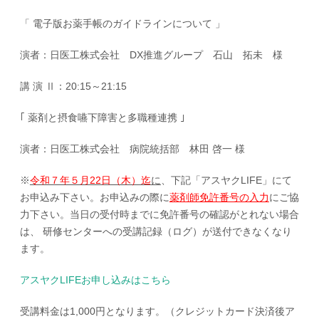
「 電子版お薬手帳のガイドラインについて 」
演者：日医工株式会社 DX推進グループ 石山 拓未 様
講 演 Ⅱ：20:15～21:15
｢ 薬剤と摂食嚥下障害と多職種連携 ｣
演者：日医工株式会社 病院統括部 林田 啓一 様
※
令和７年５月22日（木）迄
に
、下記「アスヤクLIFE」にて
お申込み下さい。お申込みの際に
薬剤師免許番号の入力
にご協
力下さい。当日の受付時までに免許番号の確認がとれない場合
は、 研修センターへの受講記録（ログ）が送付できなくなり
ます。
アスヤクLIFEお申し込みはこちら
受講料金は1,000円となります。（クレジットカード決済後ア